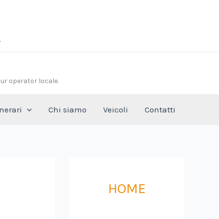
our operator locale.
inerari
Chi siamo
Veicoli
Contatti
HOME