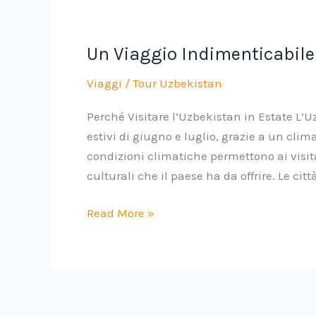
Un Viaggio Indimenticabile
Viaggi
/
Tour Uzbekistan
Perché Visitare l’Uzbekistan in Estate L’U
estivi di giugno e luglio, grazie a un cli
condizioni climatiche permettono ai visit
culturali che il paese ha da offrire. Le c
Un
Read More »
Viaggio
Indimenticabile
in
Uzbekistan:
Giugno